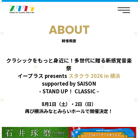
ピアソラの総て
ーALL ABOUT PIAZZOLLAー
ABOUT
TOP
石井琢磨 Produce PIANO CLOVER
出演者
開催概要
演奏予定曲
TOP
チケット情報
YAMATO String Quartet
出演者
クラシックをもっと身近に！多世代に贈る新感覚音楽
ーバルトークを追ってー
祭
演奏予定曲
TOP
イープラス presents
スタクラ 2026 in 横浜
チケット情報
シンフォニック・メモリーズ
出演者
supported by SAISON
- STAND UP！ CLASSIC -
演奏予定曲
TOP
チケット情報
8月1日（土）・2日（日）
石井琢磨 Produce 格付けクラシック
出演者
再び横浜みなとみらいホールで開催決定！
演奏予定曲
TOP
チケット情報
横山だいすけ 届け！うたごえ！
出演者