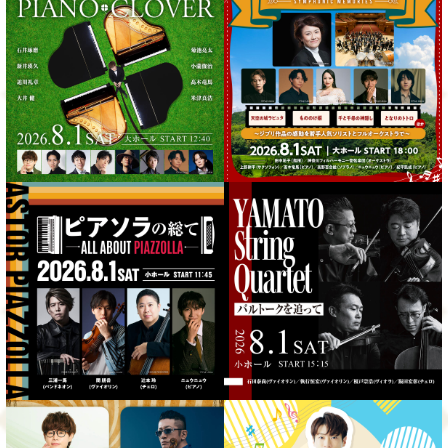
チケット情報
TOP
石田泰尚コンチェルト
出演者
with 田中祐子＆神奈川フィル
演奏予定曲
TOP
チケット情報
スタクラpresentsマスタークラス
出演者
演奏予定曲
TOP
チケット情報
NEWS
講師
受講者募集要項・詳細
ABOUT
聴講券情報
FAQ
ACCESS