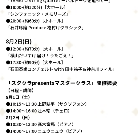
「YAMATO String Quartet ーバルトークを追ってー」
●18:00-(約120分)［大ホール］
「シンフォニック・メモリーズ」
●20:00-(約60分)［小ホール］
「石井琢磨 Produce 格付けクラシック」
8月2日(日)
●12:00-(約70分)［大ホール］
「横山だいすけ 届け！うたごえ！」
●17:30-(約90分)［大ホール］
「石田泰尚コンチェルト with 田中祐子＆神奈川フィル」
「スタクラpresentsマスタークラス」開催概要
【日程・講師】
8月1日（土）
●10:15～13:30 上野耕平（サクソフォン）
●14:00～16:00 辻本玲（チェロ）
8月2日（日）
●10:30～13:30 髙木竜馬（ピアノ）
●14:00～17:00 ニュウニュウ（ピアノ）